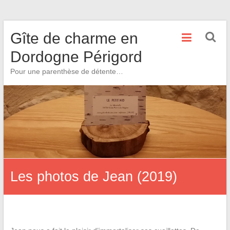
Skip
Gîte de charme en
to
content
Dordogne Périgord
Pour une parenthèse de détente…
Les photos de Jean (2019)