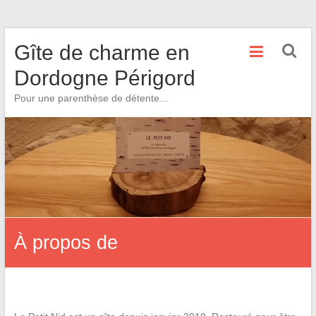
Skip
Gîte de charme en
to
content
Dordogne Périgord
Pour une parenthèse de détente…
À propos de