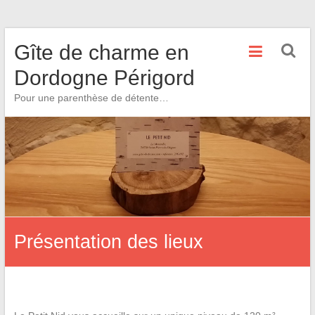
Skip
Gîte de charme en
to
content
Dordogne Périgord
Pour une parenthèse de détente…
Présentation des lieux